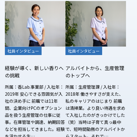
社員インタビュー
社員インタビュー
経験が導く、新しい香りへ
アルバイトから、生産管理
の挑戦
のトップへ
所属：香Lab.事業部 / 入社年：
所属：生産管理課 / 入社年：
2019年 安心できる雰囲気が入
2018年 働きやすさが支えた、
社の決め手に 前職では11年
私のキャリアのはじまり 前職
間、企業向けPCのオプション
は清掃業。より良い待遇を求め
品を扱う生産管理の仕事に従
て入社したのがきっかけでした
事。在庫管理や調達、納期回答
（笑）当時は子育て真っ最中
などを担当してきました。経験
で、短時間勤務のアルバイトか
を活かせる生…
らスタート。それで…