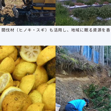
、間伐材（ヒノキ・スギ）も活用し、地域に眠る資源を香