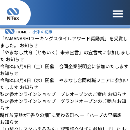
メニュ
-
HOME
小津 の記事
「YAMANASHIワーキングスタイルアワード奨励賞」を受賞し
ました。
お知らせ
「やまなし共育（ともいく）未来宣言」の宣言式に参加しまし
た
お知らせ
令和8年5月9日（土）開催 合同企業説明会に参加いたします
お知らせ
令和8年3月4日（水）開催 やまなし合同就職フェアに参加い
たします
お知らせ
梨之香オンラインショップ プレオープンのご案内
お知らせ
梨之香オンラインショップ グランドオープンのご案内
お知
らせ
耕作放棄地が“香りの畑”に変わる町へ ー「ハーブの里構想」
お知らせ
「山梨クリスタルえるみん」認定証交付式に参加しました
お